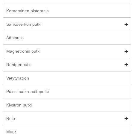
Keraaminen pistorasia
Sähköverkon putki
Ääniputki
Magnetronin putki
Röntgenputki
Vetytyratron
Pulssimatka-aaltoputki
Klystron putki
Rele
Muut