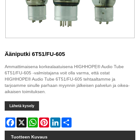
Ääniputki 6T51/FU-605
Ammattimaisena korkealaatuisena HIGHHOPE® Audio Tube
6T51/FU-605 -valmistajana voit olla varma, että ostat
HIGHHOPE® Audio Tube 6T51/FU-605 tehtaaltamme ja
tarjoamme sinulle parhaan myynnin jälkeisen palvelun ja oikea-
aikaisen toimituksen.
Lähetä kysely
Facebook
X
WhatsApp
Pinterest
LinkedIn
Share
Tuotteen Kuvaus