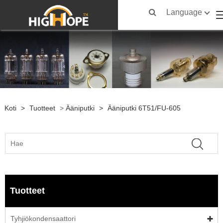
Language
Koti
>
Tuotteet
>
Ääniputki
>
Ääniputki 6T51/FU-605
Tuotteet
Tyhjiökondensaattori