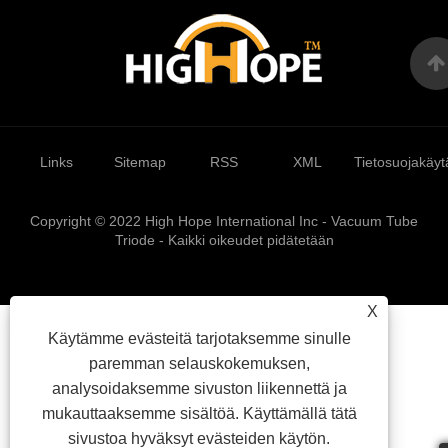
Links
Sitemap
RSS
XML
Tietosuojakäyt
Copyright © 2022 High Hope International Inc - Vacuum Tube
Triode - Kaikki oikeudet pidätetään
X
Käytämme evästeitä tarjotaksemme sinulle
paremman selauskokemuksen,
analysoidaksemme sivuston liikennettä ja
mukauttaaksemme sisältöä. Käyttämällä tätä
sivustoa hyväksyt evästeiden käytön.