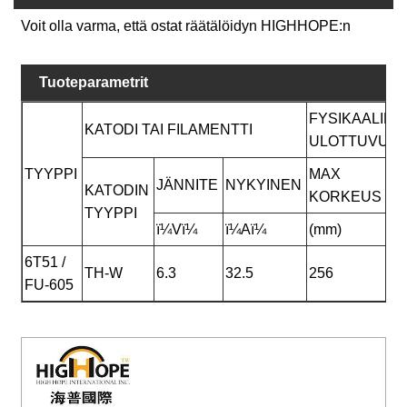
Voit olla varma, että ostat räätälöidyn HIGHHOPE:n
Tuoteparametrit
FYSIKAALINE
KATODI TAI FILAMENTTI
ULOTTUVUU
TYYPPI
MAX
M
JÄNNITE
NYKYINEN
KATODIN
KORKEUS
HA
TYYPPI
ï¼Vï¼
ï¼Aï¼
(mm)
(m
6T51 /
TH-W
6.3
32.5
256
15
FU-605