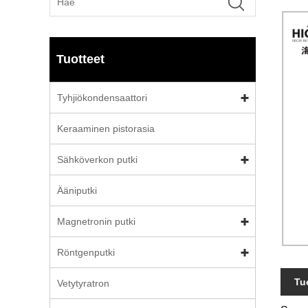
Tuotteet
Tyhjiökondensaattori
Keraaminen pistorasia
Sähköverkon putki
Ääniputki
Magnetronin putki
Röntgenputki
Tu
Vetytyratron