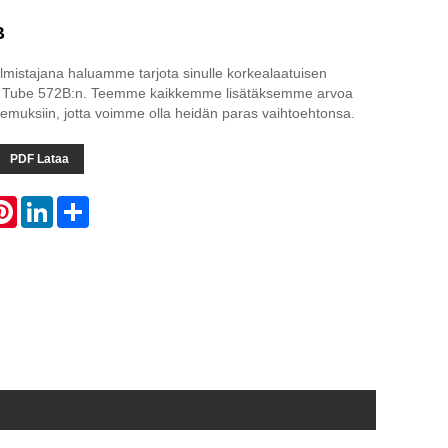
B
mistajana haluamme tarjota sinulle korkealaatuisen
Tube 572B:n. Teemme kaikkemme lisätäksemme arvoa
muksiin, jotta voimme olla heidän paras vaihtoehtonsa.
PDF Lataa
atsApp
Pinterest
LinkedIn
Share