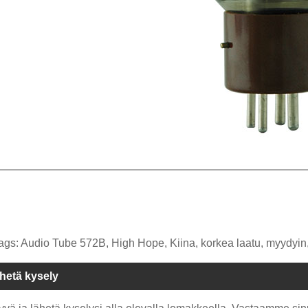
ags: Audio Tube 572B, High Hope, Kiina, korkea laatu, myydyin, v
hetä kysely