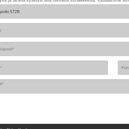
yvä ja lähetä kyselysi alla olevalla lomakkeella. Vastaamme sin