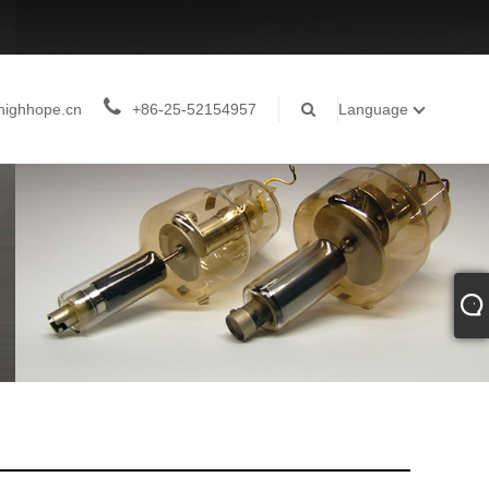
highhope.cn
+86-25-52154957
Language