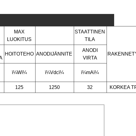
MAX
STAATTINEN
LUOKITUS
TILA
ANODI
HOITOTEHO
ANODIJÄNNITE
RAKENNET
A
VIRTA
ï¼Wï¼
ï¼Vdcï¼
ï¼mAï¼
125
1250
32
KORKEA TR