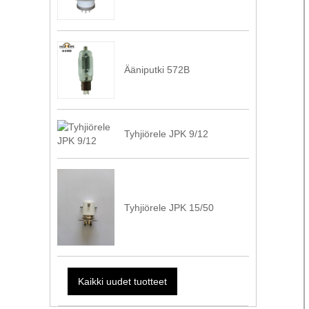
Ääniputki 572B
Tyhjiörele JPK 9/12
Tyhjiörele JPK 15/50
Kaikki uudet tuotteet