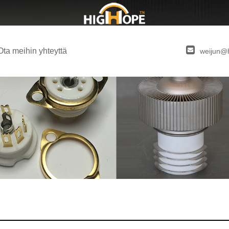
Ota meihin yhteyttä
weijun@