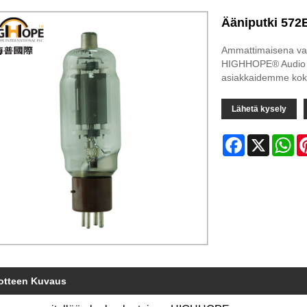
Ääniputki 572
Ammattimaisena val
HIGHHOPE® Audio 
asiakkaidemme koke
Lähetä kysely
Facebook
X
Wh
otteen Kuvaus