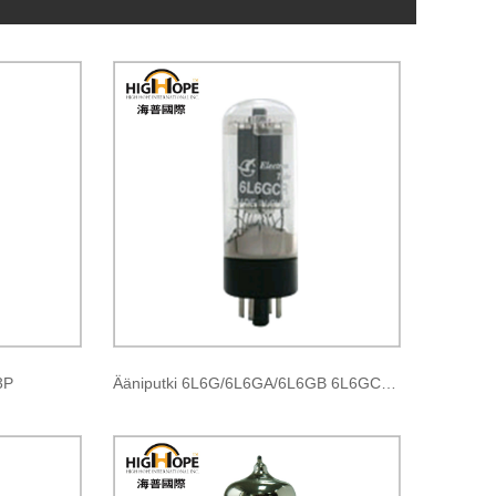
3P
Ääniputki 6L6G/6L6GA/6L6GB 6L6GC/5881