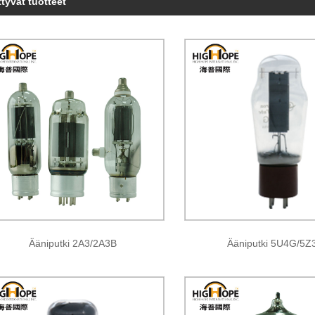
ttyvät tuotteet
Ääniputki 2A3/2A3B
Ääniputki 5U4G/5Z