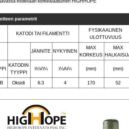
avassa esitellään korkealaatuinen HIGHHOPE
otteen parametrit
FYSIKAALINEN
KATODI TAI FILAMENTTI
ULOTTUVUUS
MAX
MAX
JÄNNITE
NYKYINEN
KORKEUS
HALKAISIJ
KATODIN
PPI
ï¼Vï¼
ï¼Aï¼
(mm)
(mm)
TYYPPI
2B
Oksidi
6.3
4
170
52