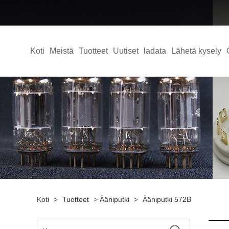
Koti
Meistä
Tuotteet
Uutiset
ladata
Lähetä kysely
Koti
>
Tuotteet
>
Ääniputki
>
Ääniputki 572B