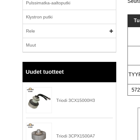
Seura
Pulssimatka-aaltoputki
Klystron putki
Tu
Rele
Muut
Uudet tuotteet
TYY
57
Triodi 3CX15000H3
Triodi 3CPX1500A7