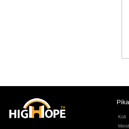
Pika
Koti
Meis