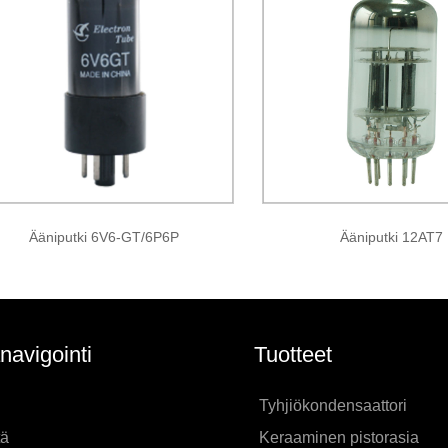
Ääniputki 6V6-GT/6P6P
Ääniputki 12AT7
navigointi
Tuotteet
Tyhjiökondensaattori
tä
Keraaminen pistorasia