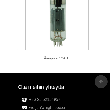
Ääniputki 12AU7
Ota meihin yhteyttä
+86-25-52154957
weijun@highhope.cn