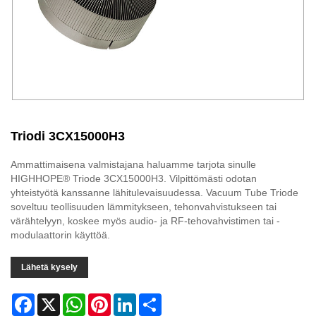
Triodi 3CX15000H3
Ammattimaisena valmistajana haluamme tarjota sinulle
HIGHHOPE® Triode 3CX15000H3. Vilpittömästi odotan
yhteistyötä kanssanne lähitulevaisuudessa. Vacuum Tube Triode
soveltuu teollisuuden lämmitykseen, tehonvahvistukseen tai
värähtelyyn, koskee myös audio- ja RF-tehovahvistimen tai -
modulaattorin käyttöä.
Lähetä kysely
Facebook
X
WhatsApp
Pinterest
LinkedIn
Share