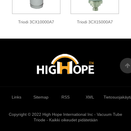
Triodi 3CX10000A7
Triodi 3CX15000A7
Links
Sitemap
RSS
XML
Tietosuojakäyt
Copyright © 2022 High Hope International Inc - Vacuum Tube
Triode - Kaikki oikeudet pidätetään