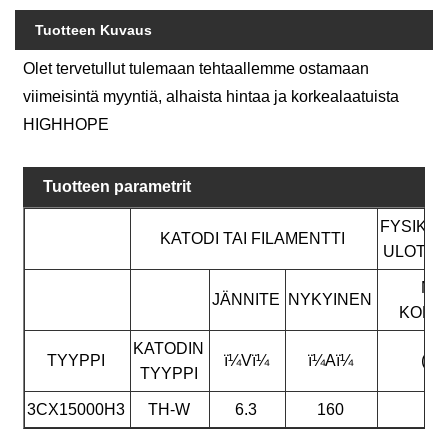
Tuotteen Kuvaus
Olet tervetullut tulemaan tehtaallemme ostamaan
viimeisintä myyntiä, alhaista hintaa ja korkealaatuista
HIGHHOPE
Tuotteen parametrit
FYSIKA
KATODI TAI FILAMENTTI
ULOTT
MA
JÄNNITE
NYKYINEN
KORK
KATODIN
TYYPPI
ï¼Vï¼
ï¼Aï¼
(mm
TYYPPI
3CX15000H3
TH-W
6.3
160
22