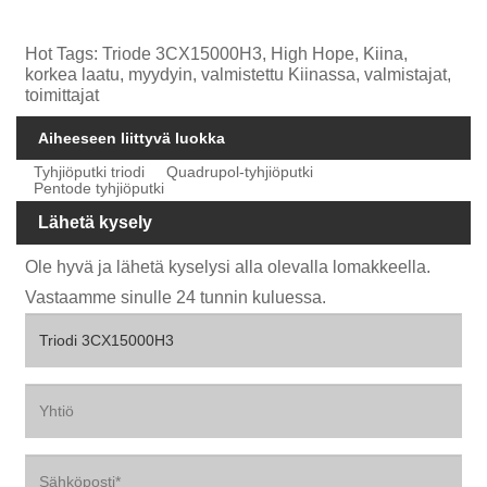
Hot Tags: Triode 3CX15000H3, High Hope, Kiina,
korkea laatu, myydyin, valmistettu Kiinassa, valmistajat,
toimittajat
Aiheeseen liittyvä luokka
Tyhjiöputki triodi
Quadrupol-tyhjiöputki
Pentode tyhjiöputki
Lähetä kysely
Ole hyvä ja lähetä kyselysi alla olevalla lomakkeella.
Vastaamme sinulle 24 tunnin kuluessa.