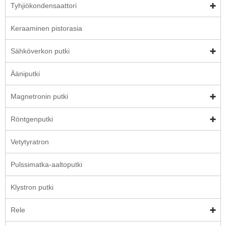
Tyhjiökondensaattori
Keraaminen pistorasia
Sähköverkon putki
Ääniputki
Magnetronin putki
Röntgenputki
Vetytyratron
Pulssimatka-aaltoputki
Klystron putki
Rele