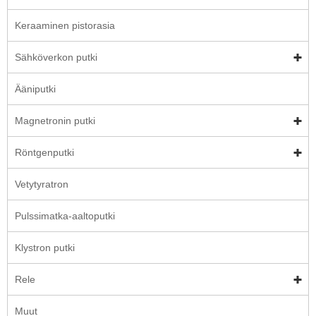
Keraaminen pistorasia
Sähköverkon putki
Ääniputki
Magnetronin putki
Röntgenputki
Vetytyratron
Pulssimatka-aaltoputki
Klystron putki
Rele
Muut