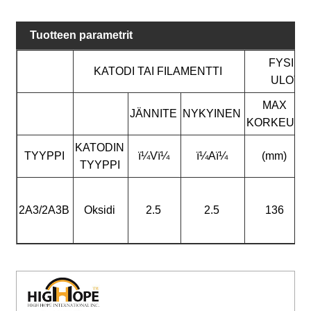
Tuotteen parametrit
FYSIKA
KATODI TAI FILAMENTTI
ULOTT
MAX
JÄNNITE
NYKYINEN
KORKEUS
KATODIN
TYYPPI
ï¼Vï¼
ï¼Aï¼
(mm)
TYYPPI
2A3/2A3B
Oksidi
2.5
2.5
136