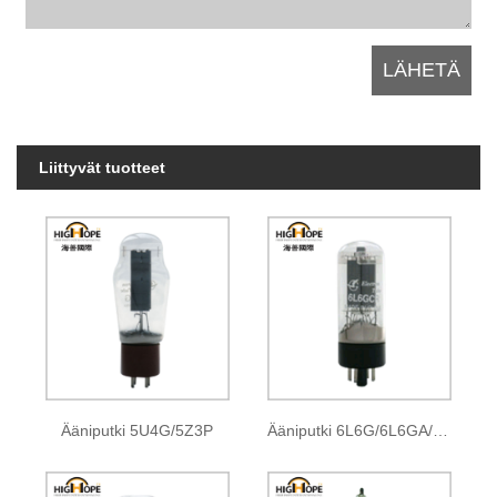
Liittyvät tuotteet
Ääniputki 5U4G/5Z3P
Ääniputki 6L6G/6L6GA/6L6GB 6L6GC/5881