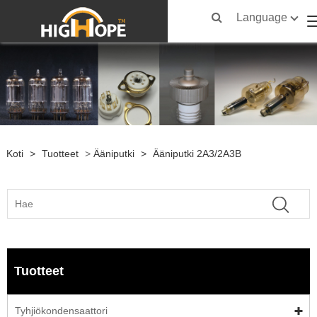
Language
Koti
>
Tuotteet
>
Ääniputki
>
Ääniputki 2A3/2A3B
Tuotteet
Tyhjiökondensaattori