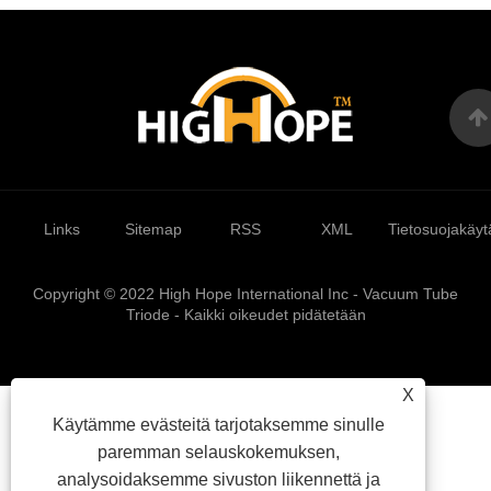
Links
Sitemap
RSS
XML
Tietosuojakäyt
Copyright © 2022 High Hope International Inc - Vacuum Tube
Triode - Kaikki oikeudet pidätetään
X
Käytämme evästeitä tarjotaksemme sinulle
paremman selauskokemuksen,
analysoidaksemme sivuston liikennettä ja