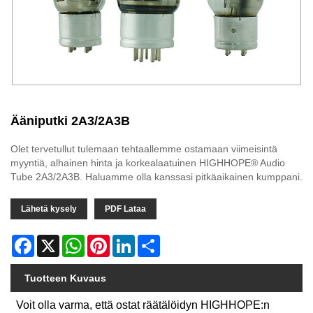
Ääniputki 2A3/2A3B
Olet tervetullut tulemaan tehtaallemme ostamaan viimeisintä
myyntiä, alhainen hinta ja korkealaatuinen HIGHHOPE® Audio
Tube 2A3/2A3B. Haluamme olla kanssasi pitkäaikainen kumppani.
Lähetä kysely
PDF Lataa
Facebook
X
WhatsApp
Pinterest
LinkedIn
Share
Tuotteen Kuvaus
Voit olla varma, että ostat räätälöidyn HIGHHOPE:n