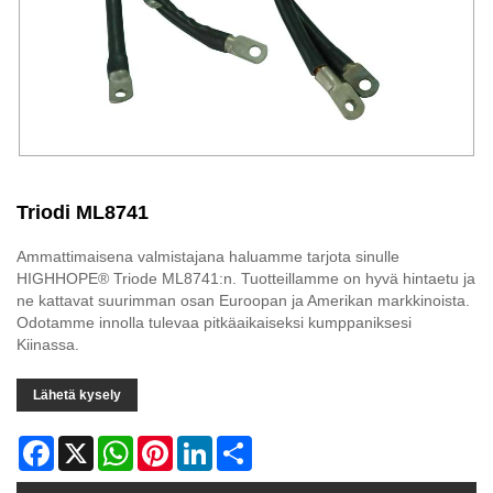
Triodi ML8741
Ammattimaisena valmistajana haluamme tarjota sinulle
HIGHHOPE® Triode ML8741:n. Tuotteillamme on hyvä hintaetu ja
ne kattavat suurimman osan Euroopan ja Amerikan markkinoista.
Odotamme innolla tulevaa pitkäaikaiseksi kumppaniksesi
Kiinassa.
Lähetä kysely
Facebook
X
WhatsApp
Pinterest
LinkedIn
Share