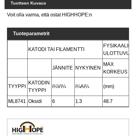
Tuotteen Kuvaus
Voit olla varma, että ostat HIGHHOPE:n
Tuoteparametrit
FYSIKAALINE
KATODI TAI FILAMENTTI
ULOTTUVUU
MAX
JÄNNITE
NYKYINEN
KORKEUS
KATODIN
TYYPPI
ï¼Vï¼
ï¼Aï¼
(mm)
TYYPPI
ML8741
Oksidi
6
1.3
48.7