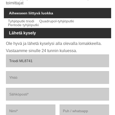
toimittajat
Aiheeseen liittyvä luokka
Tyhjiöputki triodi
Quadrupol-tyhjiöputki
Pentode tyhjiöputki
Lähetä kysely
Ole hyvä ja lähetä kyselysi alla olevalla lomakkeella.
Vastaamme sinulle 24 tunnin kuluessa.