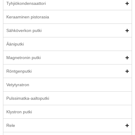
Tyhjiökondensaattori
Keraaminen pistorasia
Sähköverkon putki
Ääniputki
Magnetronin putki
Röntgenputki
Vetytyratron
Pulssimatka-aaltoputki
Klystron putki
Rele