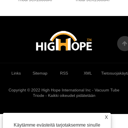
Links
Sitemap
RSS
XML
Tietosuojakäyt
Copyright © 2022 High Hope International Inc - Vacuum Tube
Triode - Kaikki oikeudet pidätetään
X
Käytämme evästeitä tarjotaksemme sinulle