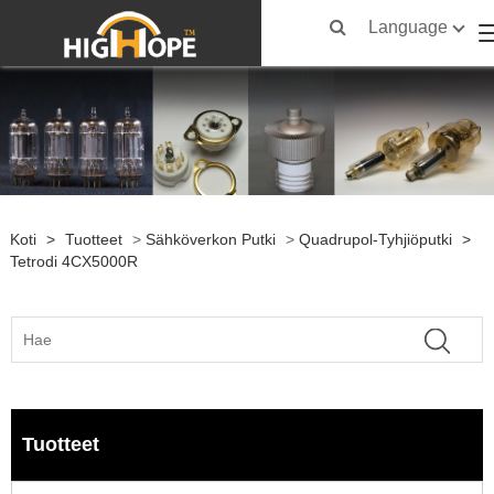
Language
Koti
>
Tuotteet
>
Sähköverkon Putki
>
Quadrupol-Tyhjiöputki
>
Tetrodi 4CX5000R
Tuotteet