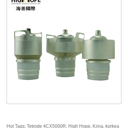
Hot Tags: Tetrode 4CX5000R, High Hope, Kiina, korkea