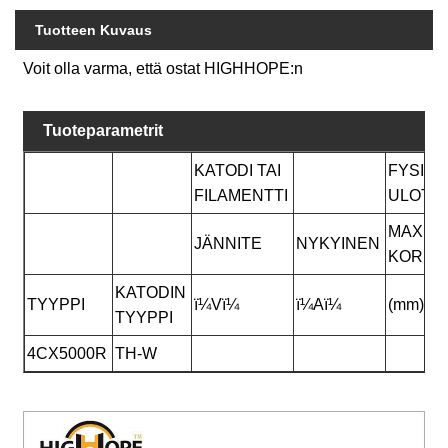
Tuotteen Kuvaus
Voit olla varma, että ostat HIGHHOPE:n
Tuoteparametrit
KATODI TAI
FYSIKA
FILAMENTTI
ULOTT
MAX
JÄNNITE
NYKYINEN
KORKE
KATODIN
TYYPPI
ï¼Vï¼
ï¼Aï¼
(mm)
TYYPPI
4CX5000R
TH-W