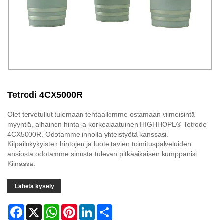
Tetrodi 4CX5000R
Olet tervetullut tulemaan tehtaallemme ostamaan viimeisintä
myyntiä, alhainen hinta ja korkealaatuinen HIGHHOPE® Tetrode
4CX5000R. Odotamme innolla yhteistyötä kanssasi.
Kilpailukykyisten hintojen ja luotettavien toimituspalveluiden
ansiosta odotamme sinusta tulevan pitkäaikaisen kumppanisi
Kiinassa.
Lähetä kysely
Facebook
X
WhatsApp
Pinterest
LinkedIn
Share