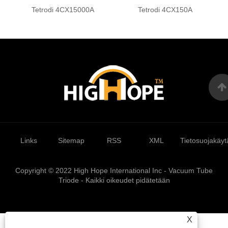
Tetrodi 4CX15000A
Tetrodi 4CX150A
Links
Sitemap
RSS
XML
Tietosuojakäyt
Copyright © 2022 High Hope International Inc - Vacuum Tube
Triode - Kaikki oikeudet pidätetään
X