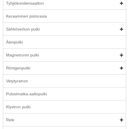
Tyhjiökondensaattori
Keraaminen pistorasia
Sähköverkon putki
Ääniputki
Magnetronin putki
Röntgenputki
Vetytyratron
Pulssimatka-aaltoputki
Klystron putki
Rele