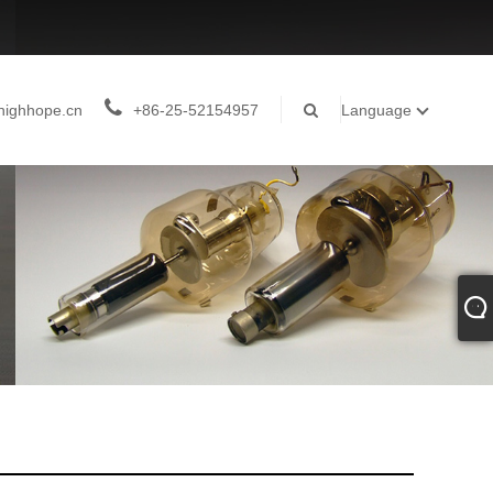
highhope.cn
+86-25-52154957
Language