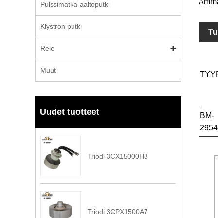
Ammat
Pulssimatka-aaltoputki
Klystron putki
Tu
Rele
Muut
TYY
Uudet tuotteet
BM-
2954
Triodi 3CX15000H3
Triodi 3CPX1500A7