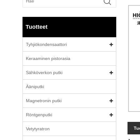
Tuotteet
Tyhjiökondensaattori
Keraaminen pistorasia
Sähköverkon putki
Ääniputki
Magnetronin putki
Röntgenputki
Tu
Vetytyratron