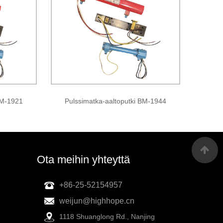
BM-1921
Pulssimatka-aaltoputki BM-1944
Ota meihin yhteyttä
+86-25-52154957
weijun@highhope.cn
1118 Shuanglong Rd., Nanjing