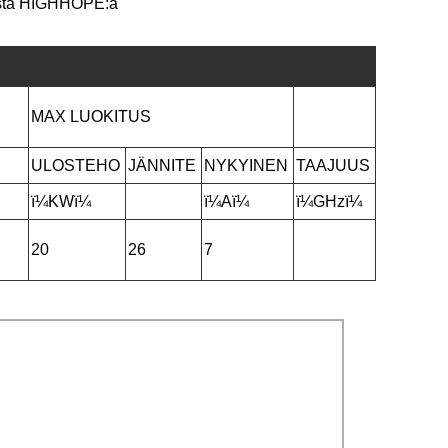
uista HIGHHOPE:a
MAX LUOKITUS
ULOSTEHO
JÄNNITE
NYKYINEN
TAAJUUS
ï¼KWï¼
ï¼Aï¼
ï¼GHzï¼
20
26
7