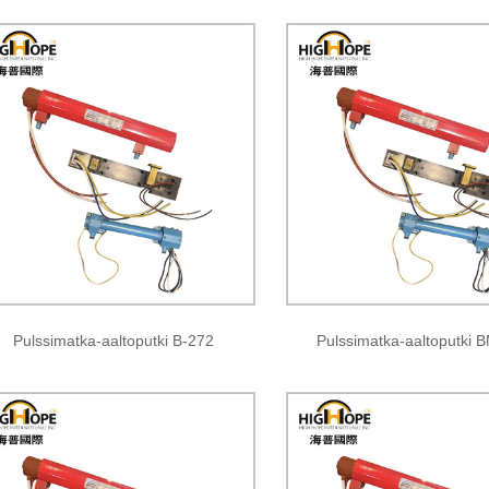
Pulssimatka-aaltoputki B-272
Pulssimatka-aaltoputki 