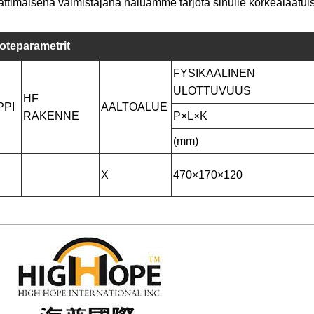
timaisena valmistajana haluamme tarjota sinulle korkealaat
oteparametrit
FYSIKAALINEN
ULOTTUVUUS
HF
PPI
AALTOALUE
RAKENNE
P×L×K
(mm)
X
470×170×120