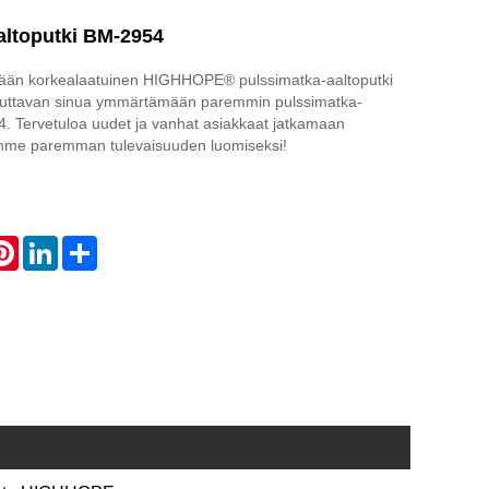
altoputki BM-2954
lään korkealaatuinen HIGHHOPE® pulssimatka-aaltoputki
auttavan sinua ymmärtämään paremmin pulssimatka-
. Tervetuloa uudet ja vanhat asiakkaat jatkamaan
mme paremman tulevaisuuden luomiseksi!
atsApp
Pinterest
LinkedIn
Share