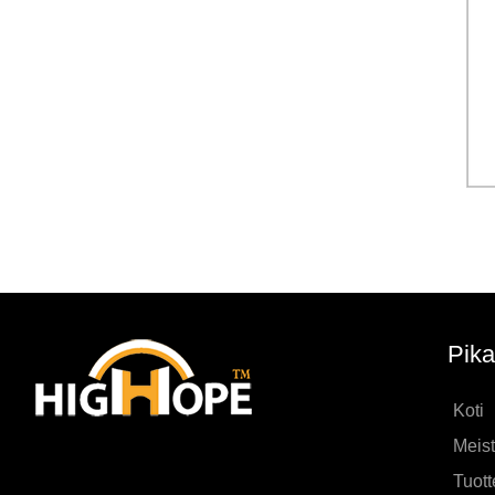
Pika
Koti
Meis
Tuott