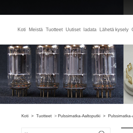
Koti
Meistä
Tuotteet
Uutiset
ladata
Lähetä kysely
Koti
>
Tuotteet
>
Pulssimatka-Aaltoputki
>
Pulssimatka-