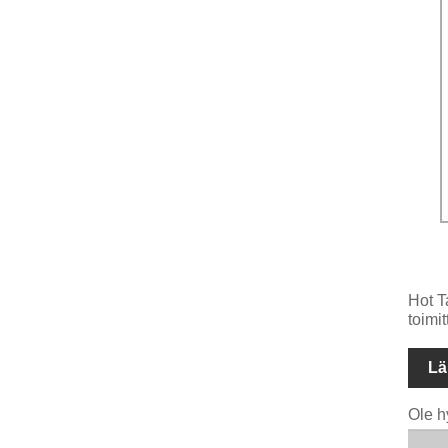
Hot T
toimit
Lä
Ole h