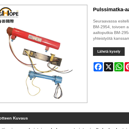
Pulssimatka-a
Seuraavassa esitel
BM-2954, toivoen 
aaltoputkia BM-2954
yhteistyötä kanssa
Lähetä kysely
Facebook
X
Wh
otteen Kuvaus