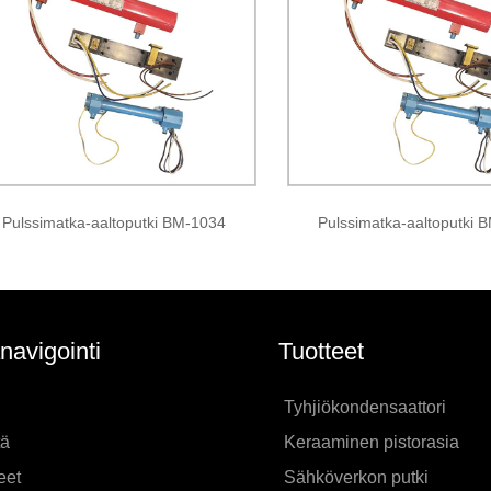
Pulssimatka-aaltoputki BM-1034
Pulssimatka-aaltoputki 
navigointi
Tuotteet
Tyhjiökondensaattori
tä
Keraaminen pistorasia
eet
Sähköverkon putki