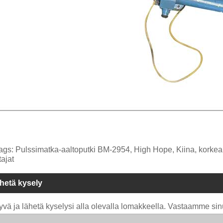
ags: Pulssimatka-aaltoputki BM-2954, High Hope, Kiina, korkea l
tajat
hetä kysely
yvä ja lähetä kyselysi alla olevalla lomakkeella. Vastaamme sin