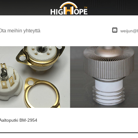
Ota meihin yhteyttä
weijun@
Aaltoputki BM-2954