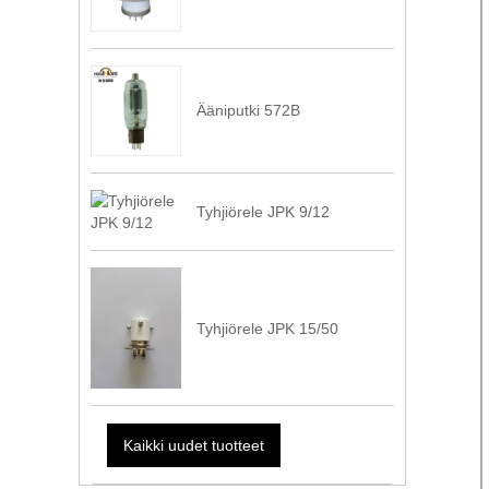
Ääniputki 572B
Tyhjiörele JPK 9/12
Tyhjiörele JPK 15/50
Kaikki uudet tuotteet