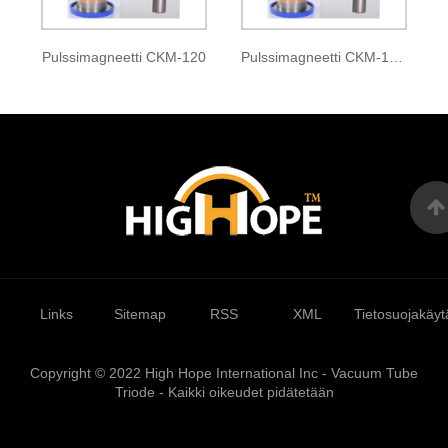
Pulssimagneetti CKM-120
Pulssimagneetti CKM-121A
Links
Sitemap
RSS
XML
Tietosuojakäyt
Copyright © 2022 High Hope International Inc - Vacuum Tube
Triode - Kaikki oikeudet pidätetään