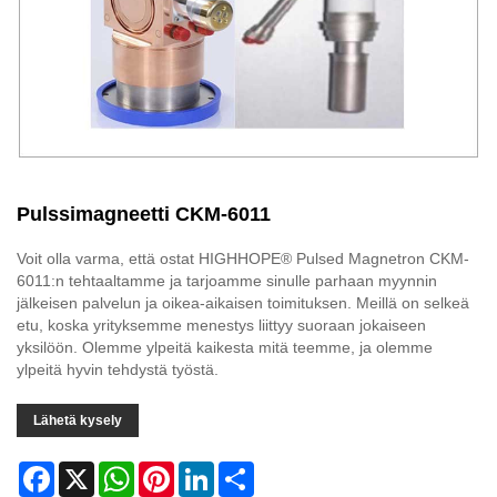
Pulssimagneetti CKM-6011
Voit olla varma, että ostat HIGHHOPE® Pulsed Magnetron CKM-
6011:n tehtaaltamme ja tarjoamme sinulle parhaan myynnin
jälkeisen palvelun ja oikea-aikaisen toimituksen. Meillä on selkeä
etu, koska yrityksemme menestys liittyy suoraan jokaiseen
yksilöön. Olemme ylpeitä kaikesta mitä teemme, ja olemme
ylpeitä hyvin tehdystä työstä.
Lähetä kysely
Facebook
X
WhatsApp
Pinterest
LinkedIn
Share