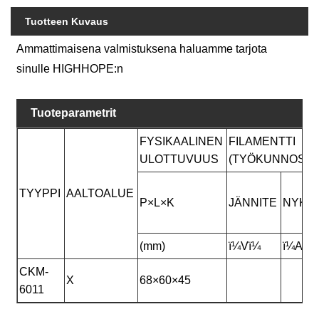
Tuotteen Kuvaus
Ammattimaisena valmistuksena haluamme tarjota
sinulle HIGHHOPE:n
Tuoteparametrit
FYSIKAALINEN
FILAMENTTI
ULOTTUVUUS
(TYÖKUNNOSSA
TYYPPI
AALTOALUE
P×L×K
JÄNNITE
NYKY
(mm)
ï¼Vï¼
ï¼Aï¼
CKM-
X
68×60×45
6011