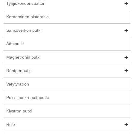
Tyhjiökondensaattori
Keraaminen pistorasia
Sähköverkon putki
Ääniputki
Magnetronin putki
Röntgenputki
Vetytyratron
Pulssimatka-aaltoputki
Klystron putki
Rele