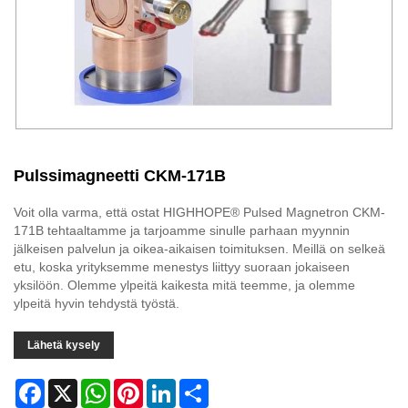
Pulssimagneetti CKM-171B
Voit olla varma, että ostat HIGHHOPE® Pulsed Magnetron CKM-
171B tehtaaltamme ja tarjoamme sinulle parhaan myynnin
jälkeisen palvelun ja oikea-aikaisen toimituksen. Meillä on selkeä
etu, koska yrityksemme menestys liittyy suoraan jokaiseen
yksilöön. Olemme ylpeitä kaikesta mitä teemme, ja olemme
ylpeitä hyvin tehdystä työstä.
Lähetä kysely
Facebook
X
WhatsApp
Pinterest
LinkedIn
Share