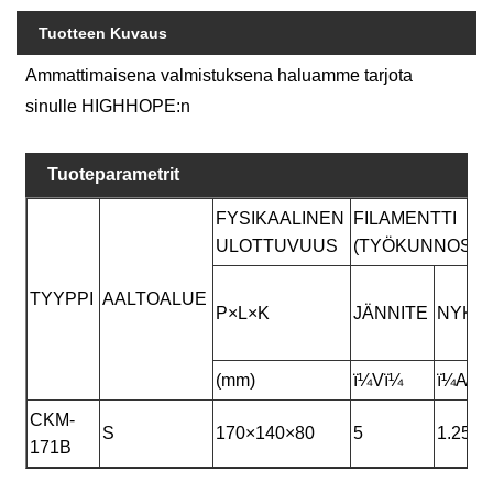
Tuotteen Kuvaus
Ammattimaisena valmistuksena haluamme tarjota
sinulle HIGHHOPE:n
Tuoteparametrit
FYSIKAALINEN
FILAMENTTI
ULOTTUVUUS
(TYÖKUNNOSSA
TYYPPI
AALTOALUE
P×L×K
JÄNNITE
NYKY
(mm)
ï¼Vï¼
ï¼Aï¼
CKM-
S
170×140×80
5
1.25
171B