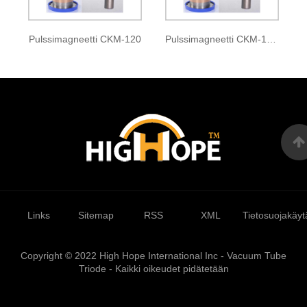
Pulssimagneetti CKM-120
Pulssimagneetti CKM-121A
Links
Sitemap
RSS
XML
Tietosuojakäyt
Copyright © 2022 High Hope International Inc - Vacuum Tube
Triode - Kaikki oikeudet pidätetään