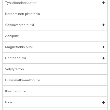
Tyhjiökondensaattori
Keraaminen pistorasia
Sähköverkon putki
Ääniputki
Magnetronin putki
Röntgenputki
Vetytyratron
Pulssimatka-aaltoputki
Klystron putki
Rele