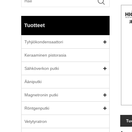
Tuotteet
Tyhjiökondensaattori
Keraaminen pistorasia
Sähköverkon putki
Ääniputki
Magnetronin putki
Röntgenputki
Tu
Vetytyratron