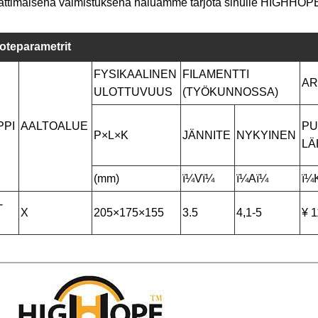
timaisena valmistuksena haluamme tarjota sinulle HIGHHOP
oteparametrit
FYSIKAALINEN
FILAMENTTI
AR
ULOTTUVUUS
(TYÖKUNNOSSA)
PPI
AALTOALUE
PU
P×L×K
JÄNNITE
NYKYINEN
LÄ
(mm)
ï¼Vï¼
ï¼Aï¼
ï¼
-
X
205×175×155
3.5
4,1-5
¥ 
C