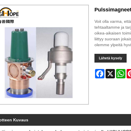
Pulssimagnee
Voit olla varma, 
tehtaaltamme ja tar
oikea-aikaisen toim
liittyy suoraan jok
olemme ylpeitä hyvi
Lähetä kysely
Facebook
X
Wh
otteen Kuvaus