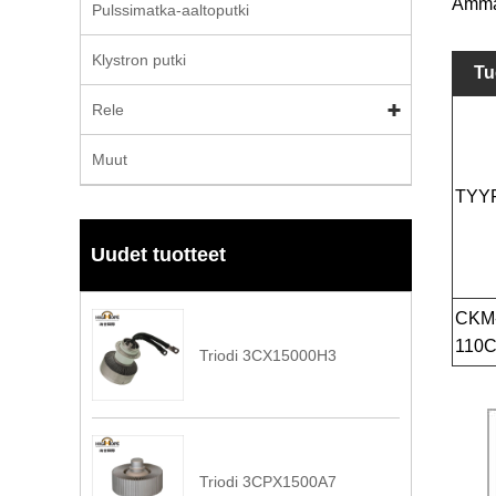
Ammat
Pulssimatka-aaltoputki
Klystron putki
Tu
Rele
Muut
TYY
Uudet tuotteet
CKM
110
Triodi 3CX15000H3
Triodi 3CPX1500A7