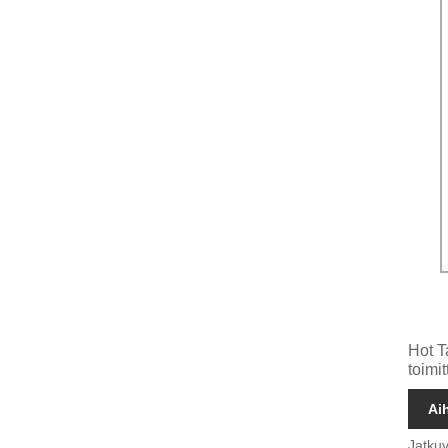
Hot T
toimit
Ai
Jatku