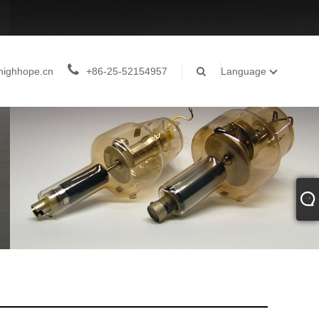
highhope.cn
+86-25-52154957
Language