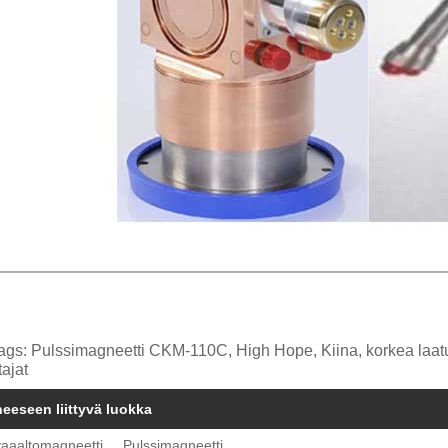
ags: Pulssimagneetti CKM-110C, High Hope, Kiina, korkea laatu,
tajat
heeseen liittyvä luokka
vaaaltomagneetti
Pulssimagneetti