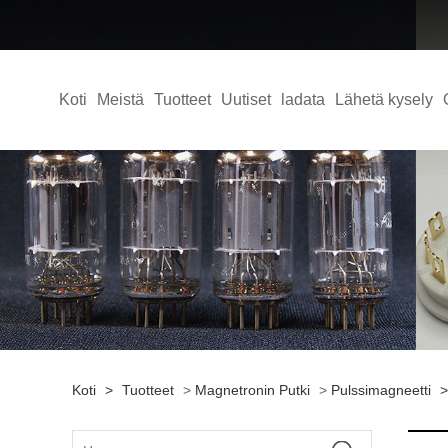
Koti
Meistä
Tuotteet
Uutiset
ladata
Lähetä kysely
Koti
>
Tuotteet
>
Magnetronin Putki
>
Pulssimagneetti
>