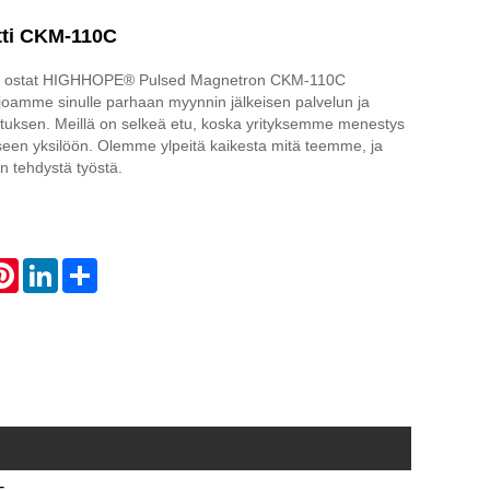
tti CKM-110C
että ostat HIGHHOPE® Pulsed Magnetron CKM-110C
joamme sinulle parhaan myynnin jälkeisen palvelun ja
ituksen. Meillä on selkeä etu, koska yrityksemme menestys
aiseen yksilöön. Olemme ylpeitä kaikesta mitä teemme, ja
n tehdystä työstä.
atsApp
Pinterest
LinkedIn
Share