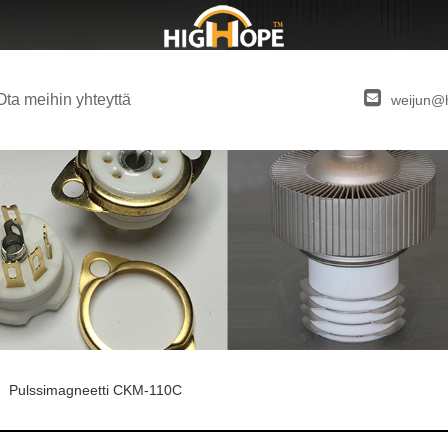
Ota meihin yhteyttä
weijun@
Pulssimagneetti CKM-110C