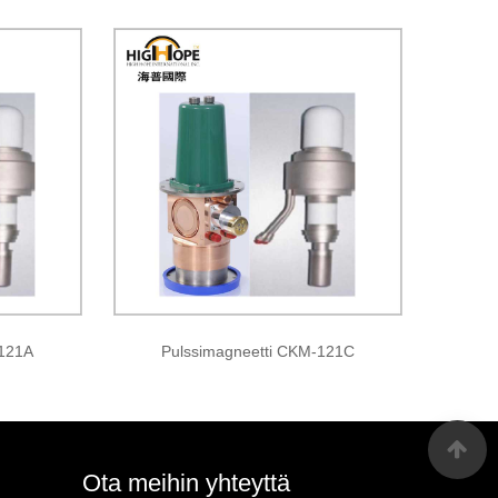
-121A
Pulssimagneetti CKM-121C
Ota meihin yhteyttä