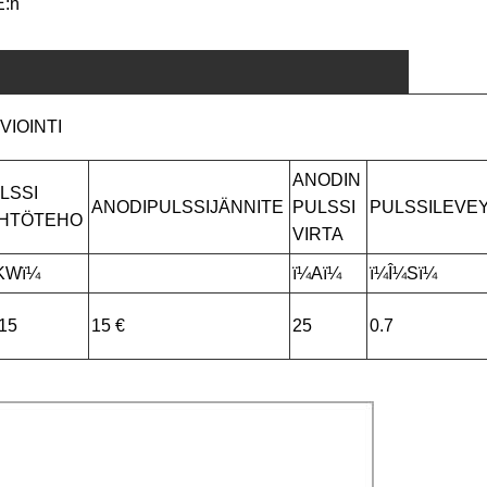
E:n
VIOINTI
ANODIN
LSSI
ANODIPULSSIJÄNNITE
PULSSI
PULSSILEVE
HTÖTEHO
VIRTA
KWï¼
ï¼Aï¼
ï¼Î¼Sï¼
115
15 €
25
0.7