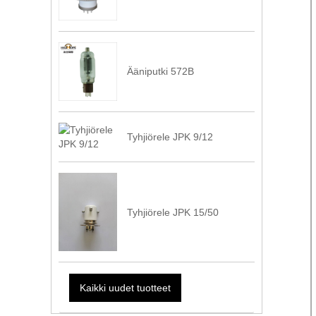
Ääniputki 572B
Tyhjiörele JPK 9/12
Tyhjiörele JPK 15/50
Kaikki uudet tuotteet