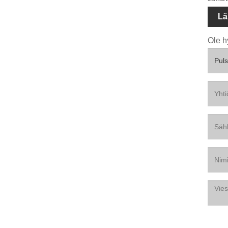
Lä
Ole h