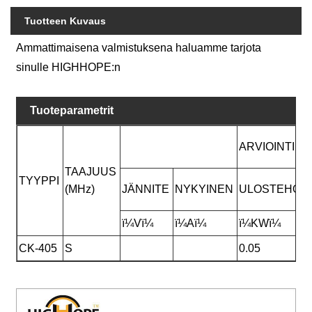
Tuotteen Kuvaus
Ammattimaisena valmistuksena haluamme tarjota
sinulle HIGHHOPE:n
Tuoteparametrit
ARVIOINTI
TAAJUUS
TYYPPI
(MHz)
JÄNNITE
NYKYINEN
ULOSTEHO
ï¼Vï¼
ï¼Aï¼
ï¼KWï¼
CK-405
S
0.05
¤