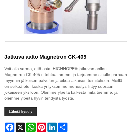
Jatkuva aalto Magnetron CK-405
Voit olla varma, että ostat HIGHHOPE® jatkuvan aallon
Magnetron CK-405:n tehtaaltamme, ja tarjoamme sinulle parhaan
myynnin jälkeisen palvelun ja oikea-aikaisen toimituksen. Meillä
on selkeä etu, koska yrityksemme menestys liittyy suoraan
jokaiseen yksilöön. Olemme ylpeitä kaikesta mitä teemme, ja
olemme ylpeitä hyvin tehdystä työstä.
Lähetä kysely
Facebook
X
WhatsApp
Pinterest
LinkedIn
Share