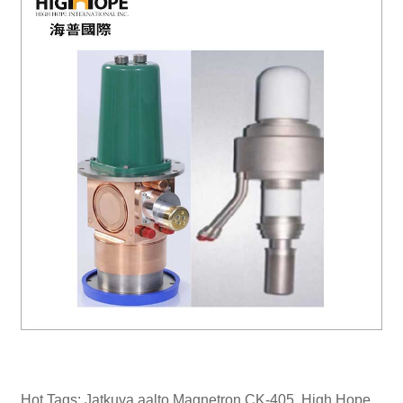
Hot Tags: Jatkuva aalto Magnetron CK-405, High Hope,