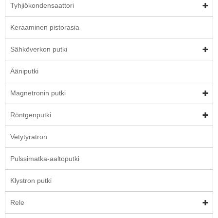
Tyhjiökondensaattori
Keraaminen pistorasia
Sähköverkon putki
Ääniputki
Magnetronin putki
Röntgenputki
Vetytyratron
Pulssimatka-aaltoputki
Klystron putki
Rele