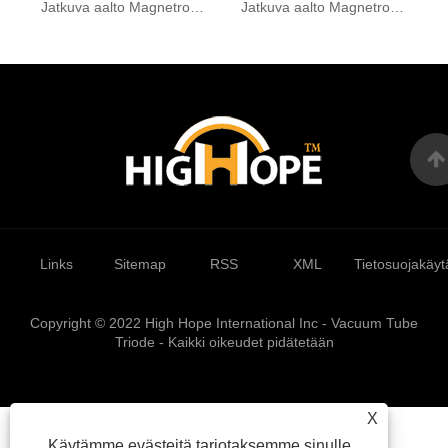
Jatkuva aalto Magnetron CK-147
Jatkuva aalto Magnetron CK-406
Links
Sitemap
RSS
XML
Tietosuojakäyt
Copyright © 2022 High Hope International Inc - Vacuum Tube
Triode - Kaikki oikeudet pidätetään
X
Käytämme evästeitä tarjotaksemme sinulle