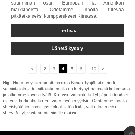
suurimman osan Euroopan ja Amerikan
markkinoista. Odotamme innolla tulevaa
pitkäaikaiseksi kumppaniksesi Kiinassa.
Lue lisää
Lähetä kysely
<
...
2
3
4
5
6
...
10
>
High Hope on yksi ammattimaisista Kiinan Tyhjiöputki triodi
valmistajista ja toimittajista, meillä on kertynyt runsaasti kokemusta
ja jatkamme kovasti työtä. Kiinassa valmistettu Tyhjiöputki triodi ei
ole vain korkealaatuinen, vaan myös myydyin. Odotamme innolla
yhteistyötä kanssasi, jos haluat tietää lisää, voit ottaa meihin
yhteyttä nyt, vastaamme sinulle ajoissa!