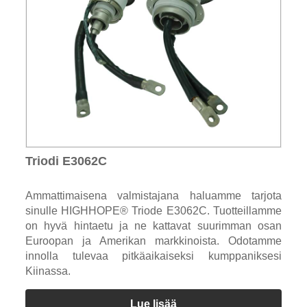
Triodi E3062C
Ammattimaisena valmistajana haluamme tarjota
sinulle HIGHHOPE® Triode E3062C. Tuotteillamme
on hyvä hintaetu ja ne kattavat suurimman osan
Euroopan ja Amerikan markkinoista. Odotamme
innolla tulevaa pitkäaikaiseksi kumppaniksesi
Kiinassa.
Lue lisää