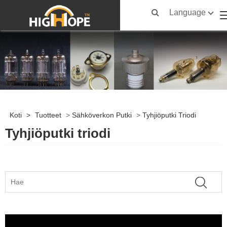
Language
Koti
>
Tuotteet
>
Sähköverkon Putki
>
Tyhjiöputki Triodi
Tyhjiöputki triodi