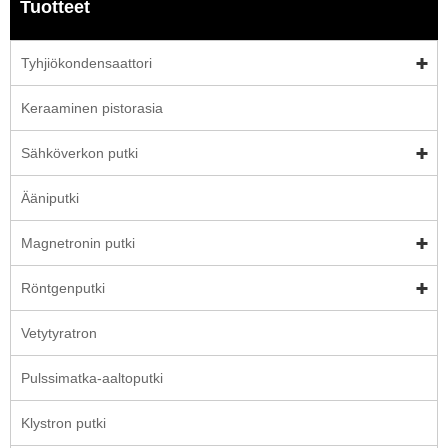
Tuotteet
Tyhjiökondensaattori
Keraaminen pistorasia
Sähköverkon putki
Ääniputki
Magnetronin putki
Röntgenputki
Vetytyratron
Pulssimatka-aaltoputki
Klystron putki