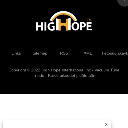
Links
Sitemap
RSS
XML
Tietosuojakäyt
Copyright © 2022 High Hope International Inc - Vacuum Tube
Triode - Kaikki oikeudet pidätetään
X